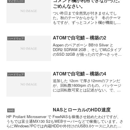
コメント欄が利用できなかった。
マイサーバー
かなかった自分...
ごめんなさい。
つい昨日まで全然気が付きませんでし
た。秋のテーマからかな？ 冬のテーマ
もですが、ずっとコメント欄が機能して
なかったみたいです。スマートフォンで
アクセスしてようやく気が付きました。
もしコメントをと考えていた方がいらし
ATOMで自宅鯖 – 構築の2
ハードウェア
たら、大変申し訳ありません...
Aopen のベアボーン BB10 Silver と
DDR2 SDRAM 2GB 、そしてMLCタイプ
のSSD 32GB が揃ったので夕べさっそく
組み上げて Lenny のインストール開始。
i386版の Lenny のインストールCDを作...
ATOMで自宅鯖 – 構築の4
ハードウェア
追加した 12cm で厚さ12mmのファンだ
が、回転数1600rpm のもの。パッケージ
には回転数可変とは記述がない。で、マ
ザーボード上にあった3ピンコネクターに
接続してみたところ、起動時に一時的に
最高回転で動き出し、数秒でえらくユル
い回転...
NASとローカルのHDD速度
NAS
HP Proliant Microserver で FreeNASを稼働させ始めたわけですが、
うちでは富士通MX130 S2もWEBサーバーなどで稼働しています。さ
らにWindows7PCでは内蔵HDDや外付けのUSB3.0ケースに入れた