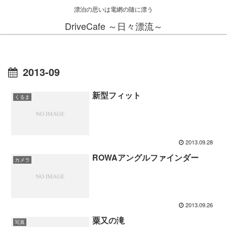
漂泊の思いは電網の隨に漂う
DriveCafe ～日々漂流～
2013-09
新型フィット
くるま
2013.09.28
ROWAアングルファインダー
カメラ
2013.09.26
粟又の滝
写真