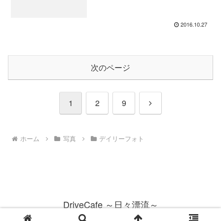
2016.10.27
次のページ
次
1
2
9
へ
ホーム
写真
デイリーフォト
DriveCafe ～日々漂流～
© 2007 DriveCafe ～日々漂流～.