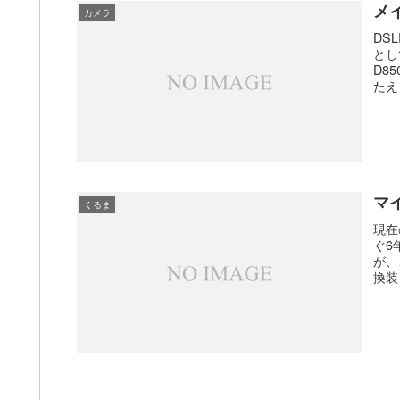
メ
カメラ
DS
とし
D8
たえま
マ
くるま
現在
ぐ6
が、
換装