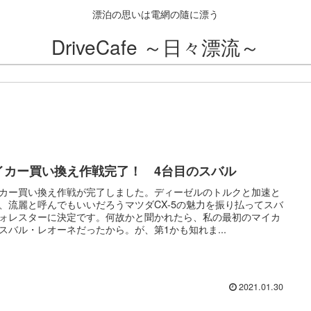
漂泊の思いは電網の隨に漂う
DriveCafe ～日々漂流～
イカー買い換え作戦完了！ 4台目のスバル
カー買い換え作戦が完了しました。ディーゼルのトルクと加速と
、流麗と呼んでもいいだろうマツダCX-5の魅力を振り払ってスバ
ォレスターに決定です。何故かと聞かれたら、私の最初のマイカ
スバル・レオーネだったから。が、第1かも知れま...
2021.01.30