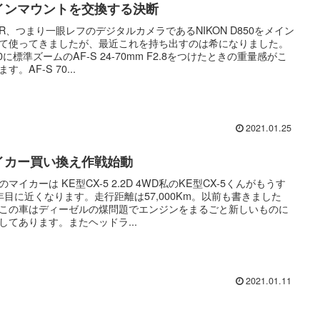
インマウントを交換する決断
LR、つまり一眼レフのデジタルカメラであるNIKON D850をメイン
て使ってきましたが、最近これを持ち出すのは希になりました。
50に標準ズームのAF-S 24-70mm F2.8をつけたときの重量感がこ
す。AF-S 70...
2021.01.25
イカー買い換え作戦始動
のマイカーは KE型CX-5 2.2D 4WD私のKE型CX-5くんがもうす
年目に近くなります。走行距離は57,000Km。以前も書きました
この車はディーゼルの煤問題でエンジンをまるごと新しいものに
してあります。またヘッドラ...
2021.01.11