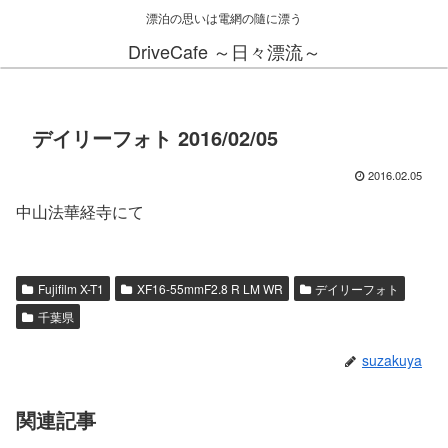
漂泊の思いは電網の隨に漂う
DriveCafe ～日々漂流～
デイリーフォト 2016/02/05
2016.02.05
中山法華経寺にて
Fujifilm X-T1
XF16-55mmF2.8 R LM WR
デイリーフォト
千葉県
suzakuya
関連記事