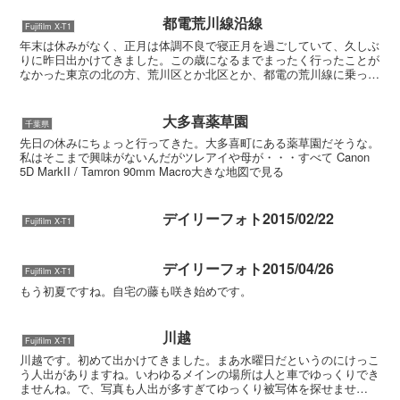
都電荒川線沿線
Fujifilm X-T1
年末は休みがなく、正月は体調不良で寝正月を過ごしていて、久しぶ
りに昨日出かけてきました。この歳になるまでまったく行ったことが
なかった東京の北の方、荒川区とか北区とか、都電の荒川線に乗って
きました。荒川線は三ノ輪橋から早稲田までで関東近郊では...
大多喜薬草園
千葉県
先日の休みにちょっと行ってきた。大多喜町にある薬草園だそうな。
私はそこまで興味がないんだがツレアイや母が・・・すべて Canon
5D MarkII / Tamron 90mm Macro大きな地図で見る
デイリーフォト2015/02/22
Fujifilm X-T1
デイリーフォト2015/04/26
Fujifilm X-T1
もう初夏ですね。自宅の藤も咲き始めです。
川越
Fujifilm X-T1
川越です。初めて出かけてきました。まあ水曜日だというのにけっこ
う人出がありますね。いわゆるメインの場所は人と車でゆっくりでき
ませんね。で、写真も人出が多すぎてゆっくり被写体を探せませ