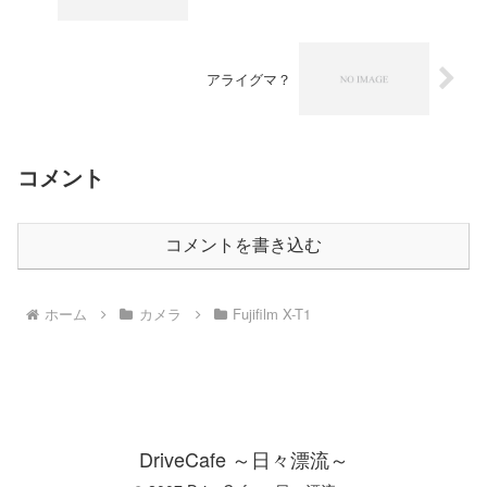
アライグマ？
コメント
コメントを書き込む
ホーム
カメラ
Fujifilm X-T1
DriveCafe ～日々漂流～