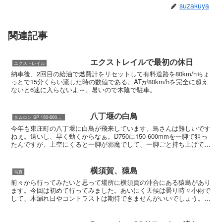
suzakuya
関連記事
エクストレイルで最初の休日
エクストレイル
納車後、2回目の給油で燃費計をリセットして有料道路を80km/hちょ
っとで15分くらい流した時の数値である。ATが80km/hを完全に超え
ないと6速に入らないよ～。暑いので木陰で駐車。
八丁堰の白鳥
タムロン SP 150-600mm F/5-6.3 Di VC USD G2
今年も東庄町の八丁堰に白鳥が飛来しています。鳥さんは難しいです
ねぇ。遠いし、早く動くからなぁ。D750に150-600mmを一脚で狙っ
たんですが、上空にくると一脚が邪魔でして、一脚ごと持ち上げてカ
メラを振らないといけなくなっちゃったりして。...
横須賀、猿島
写真
前々から行ってみたいと思って場所に横須賀の沖合にある猿島があり
ます。今回は初めて行ってみました。あいにく天候は曇り時々小雨で
して、木漏れ日やコントラストは期待できませんがいいでしょう。当
日は5年ぶりの横須賀カレーフェスタで周囲の駐車場や道路...