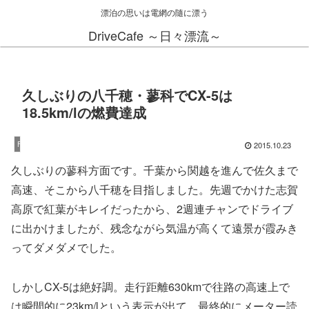
漂泊の思いは電網の隨に漂う
DriveCafe ～日々漂流～
久しぶりの八千穂・蓼科でCX-5は
18.5km/lの燃費達成
2015.10.23
Fujifilm X-T1
久しぶりの蓼科方面です。千葉から関越を進んで佐久まで
高速、そこから八千穂を目指しました。先週でかけた志賀
高原で紅葉がキレイだったから、2週連チャンでドライブ
に出かけましたが、残念ながら気温が高くて遠景が霞みき
ってダメダメでした。
しかしCX-5は絶好調。走行距離630kmで往路の高速上で
は瞬間的に23km/lという表示が出て、最終的にメーター読