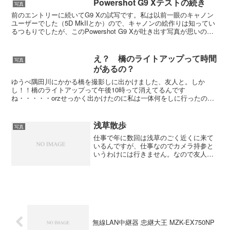
Powershot G9 Xテストの続き
写真
前のエントリーに続いてG9 Xの試写です。私は以前一眼のキャノン
ユーザーでした（5D MkIIとか）ので、キャノンの絵作りは知ってい
るつもりでしたが、このPowershot G9 Xが吐き出す写真が思いの外
に淡泊、すっきりしているので少々戸...
え？ 橋のライトアップって時間
写真
があるの？
ゆうべ隅田川にかかる橋を撮影しに出かけました、友人と。しか
し！！橋のライトアップって午後10時って消えてるんです
ね・・・・・orzせっかく出かけたのに私は一体何をしに行ったので
しょうか・・・捲土重来と申しますので、冬の空気がクリアなうちに
も...
浅草散歩
写真
仕事で年に数回は浅草のごく近くに来て
いるんですが、仕事なのでカメラ持参と
いうわけには行きません。なので友人と
カメラを持って出かけて来ました。午前
中まで雨が残っていたので迷ったんです
が結果的にちょうどよかったです。出か
けたのは友人の都合で日曜...
無線LAN中継器 忠継大王 MZK-EX750NP