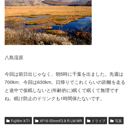
八島湿原
今回は前日出じゃなく、朝5時に千葉を出ました。先週は
700km、今回は630km。日帰りでこれくらいの距離を走る
と途中で仮眠しないと(年齢的に)眠くて眠くて無理です
ね。眠け防止のドリンクも1時間保たないです。
Fujifilm X-T1
XF16-55mmF2.8 R LM WR
ドライブ
写真