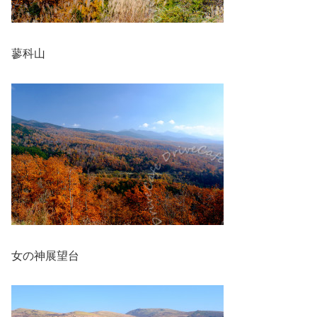
蓼科山
女の神展望台