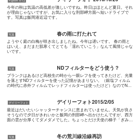
Fujifilm X-T2
今年の秋は気温の高低差が激しいですね。昨日はほとんど夏日。それ
が理由じゃないですが、お気に入りな刑部岬方面へ短いドライブで
す。写真は飯岡港近辺です。
春の雨に打たれて
写真
ようやく庭の白梅が咲き出しましたね。今年は遅いです。 春の雨と
はいえ、まだまだ肌寒くてとても「濡れていこう」なんて風情じゃな
いです。
NDフィルターをどう使う？
写真
ブランクはあるけど高校生の時から一眼レフを使ってきたけど、光量
を落とすNDフィルターを使った記憶があまりない。（銀塩フィルム
の時代に赤外フィルムでレッドフィルターは使ったけど）なのでND
フィルターの使い方はこれからお勉強なのだ。おとといちょ...
デイリーフォト2015/2/05
デイリーフォト
最近はだいたいシャッターチャンスに恵まれていません。天気が良さ
そうなので夕日がきれいかと飯岡の刑部岬へ出かけたんですが、西方
面の雲が分厚くてダメダメでした。ちょっとだけ天使の梯子「ぎみ」
ですが・・・^^;
冬の荒川線沿線再訪
写真