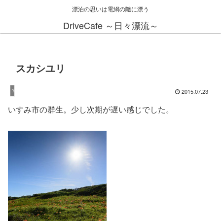
漂泊の思いは電網の隨に漂う
DriveCafe ～日々漂流～
スカシユリ
2015.07.23
写真
いすみ市の群生。少し次期が遅い感じでした。