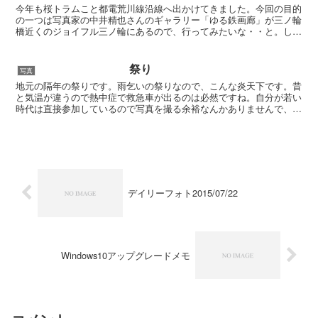
今年も桜トラムこと都電荒川線沿線へ出かけてきました。今回の目的
の一つは写真家の中井精也さんのギャラリー「ゆる鉄画廊」が三ノ輪
橋近くのジョイフル三ノ輪にあるので、行ってみたいな・・と。しか
し！ 結果で言うと水曜日はダメでした！ 私の休みが水曜...
祭り
写真
地元の隔年の祭りです。雨乞いの祭りなので、こんな炎天下です。昔
と気温が違うので熱中症で救急車が出るのは必然ですね。自分が若い
時代は直接参加しているので写真を撮る余裕なんかありませんで、今
年になって初めてある程度時間がとれるようになりました。...
デイリーフォト2015/07/22
Windows10アップグレードメモ