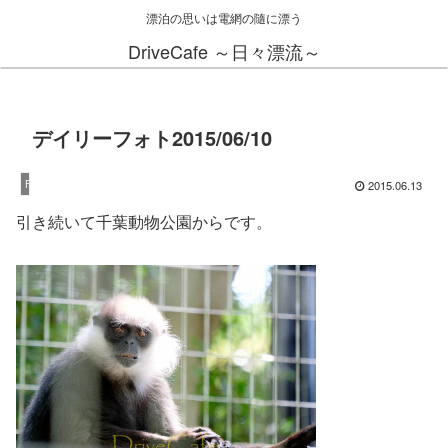
漂泊の思いは電網の隨に漂う
DriveCafe ～日々漂流～
デイリーフォト2015/06/10
2015.06.13
Fujifilm X-T1
引き続いて千葉動物公園からです。