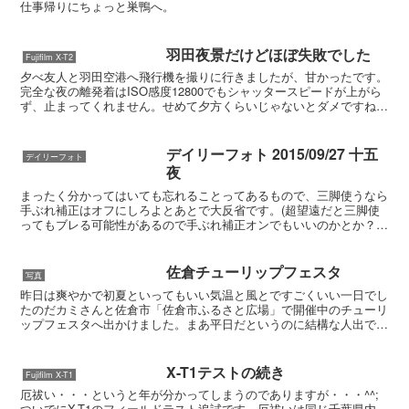
仕事帰りにちょっと巣鴨へ。
羽田夜景だけどほぼ失敗でした
Fujifilm X-T2
夕べ友人と羽田空港へ飛行機を撮りに行きましたが、甘かったです。
完全な夜の離発着はISO感度12800でもシャッタースピードが上がら
ず、止まってくれません。せめて夕方くらいじゃないとダメですね。
上が典型的な失敗例です。ISO 12800 SS...
デイリーフォト 2015/09/27 十五
デイリーフォト
夜
まったく分かってはいても忘れることってあるもので、三脚使うなら
手ぶれ補正はオフにしろよとあとで大反省です。(超望遠だと三脚使
ってもブレる可能性があるので手ぶれ補正オンでもいいのかとか？)
それともう1点。これも撮っている時から分かっていたんで...
佐倉チューリップフェスタ
写真
昨日は爽やかで初夏といってもいい気温と風とですごくいい一日でし
たのだカミさんと佐倉市「佐倉市ふるさと広場」で開催中のチューリ
ップフェスタへ出かけました。まあ平日だというのに結構な人出で
す。 普段は取られない駐車場料金もしっかり取られました、...
X-T1テストの続き
Fujifilm X-T1
厄祓い・・・というと年が分かってしまうのでありますが・・・^^;
ついでにX-T1のフィールドテスト追試です。厄祓いは同じ千葉県内