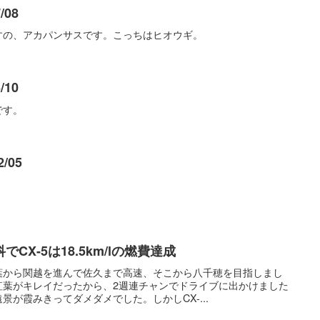
/08
すの、アカパンサスです。こっちはヒオウギ。
/10
です。
/05
X-5は18.5km/lの燃費達成
葉から関越を進んで佐久まで高速、そこから八千穂を目指しまし
紅葉がキレイだったから、2週連チャンでドライブに出かけました
が霞みきってダメダメでした。しかしCX-...