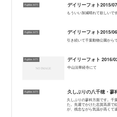
デイリーフォト2015/07
Fujifilm X-T1
もういい加減晴れて欲しいで
デイリーフォト2015/06
Fujifilm X-T1
引き続いて千葉動物公園から
デイリーフォト 2016/02
Fujifilm X-T1
中山法華経寺にて
久しぶりの八千穂・蓼科でC
Fujifilm X-T1
久しぶりの蓼科方面です。千
た。先週でかけた志賀高原で
が、残念ながら気温が高くて遠景