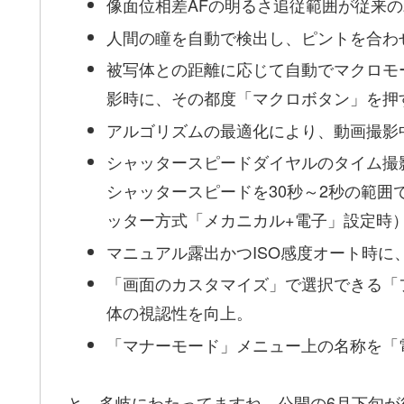
像面位相差AFの明るさ追従範囲が従来の2.
人間の瞳を自動で検出し、ピントを合わ
被写体との距離に応じて自動でマクロモ
影時に、その都度「マクロボタン」を押
アルゴリズムの最適化により、動画撮影
シャッタースピードダイヤルのタイム撮
シャッタースピードを30秒～2秒の範囲で
ッター方式「メカニカル+電子」設定時
マニュアル露出かつISO感度オート時
「画面のカスタマイズ」で選択できる「
体の視認性を向上。
「マナーモード」メニュー上の名称を「電
と、多岐にわたってますね。公開の6月下旬が