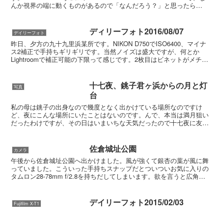
んか視界の端に動くものがあるので「なんだろう？」と思ったら
NIKON D6...
ディリーフォト2016/08/07
デイリーフォト
昨日、夕方の九十九里浜某所です。NIKON D750でISO6400、マイナ
ス2補正で手持ちギリギリです。当然ノイズは盛大ですが、何とか
Lightroomで補正可能の下限って感じです。2枚目はビネットがメチャ
クチャ出てますね。以下はNik ...
十七夜、銚子君ヶ浜からの月と灯
写真
台
私の母は銚子の出身なので幾度となく出かけている場所なのですけ
ど、夜にこんな場所にいたことはないのです。んで、本当は満月狙い
だったわけですが、その日はいまいちな天気だったので十七夜に友人
を誘って行ってきました。朧月です。冬ならもっとスッキリす...
佐倉城址公園
カメラ
午後から佐倉城址公園へ出かけました。風が強くて銀杏の葉が風に舞
っていました。こういった手持ちスナップだとついついお気に入りの
タムロン28-78mm f/2.8を持ちだしてしまいます。欲を言うと広角
側、望遠側ともにもう少し広いといいのですが、...
デイリーフォト2015/02/03
Fujifilm X-T1