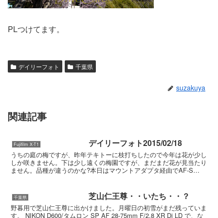
PLつけてます。
デイリーフォト
千葉県
suzakuya
関連記事
デイリーフォト2015/02/18
Fujifilm X-T1
うちの庭の梅ですが、昨年テキトーに枝打ちしたので今年は花が少し
しか咲きません。下は少し遠くの梅園ですが、まだまだ花が見当たり
ません。品種が違うのかな?本日はマウントアダプタ経由でAF-S
NIKKOR 50mm f/1.8Gです。安いレンズ...
芝山仁王尊・・いたち・・？
千葉県
野暮用で芝山仁王尊に出かけました。月曜日の初雪がまだ残っていま
す。 NIKON D600/タムロン SP AF 28-75mm F/2.8 XR Di LD で、な