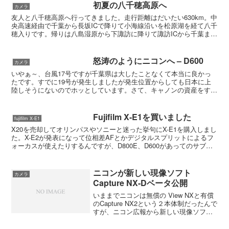
初夏の八千穂高原へ
カメラ
友人と八千穂高原へ行ってきました。走行距離はだいたい630km。中
央高速経由で千葉から長坂ICで降りて小海線沿いを松原湖を経て八千
穂入りです。帰りは八島湿原から下諏訪に降りて諏訪ICから千葉まで
帰宅。平均燃費は15.2km/lでした。3名乗...
怒涛のようにニコンへ – D600
カメラ
いやぁ～、台風17号ですが千葉県は大したことなくて本当に良かっ
たです。すでに19号が発生しましたが発生位置からしても日本に上
陸しそうにないのでホッとしています。さて、キャノンの資産をすべ
て売り払って得た軍資金でニコン用のレンズを色々と購入し...
Fujifilm X-E1を買いました
fujifilm X-E1
X20を売却してオリンパスやソニーと迷った挙句にX-E1を購入しまし
た。X-E2が発表になって位相差AFとかデジタルスプリットによるフ
ォーカスが使えたりするんですが、D800E、D600があってのサブな
らぬサードカメラですから、新製品の価格...
ニコンが新しい現像ソフト
カメラ
Capture NX-Dベータ公開
いままでニコンは無償の View NXと有償
のCapture NX2という２本体制だったんで
すが、ニコン広報から新しい現像ソフト
を今夏までにリリースするとアナウンス
しています。引用します。「Capture NX-