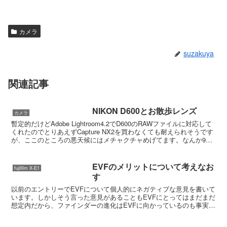
カメラ
suzakuya
関連記事
NIKON D600とお散歩レンズ
カメラ
暫定的だけどAdobe Lightroom4.2でD600のRAWファイルに対応して
くれたのでとりあえずCapture NX2を買わなくても耐えられそうです
が、ここのところの悪天候にはメチャクチャめげてます。なんか9月
に来るべき秋雨が10月...
EVFのメリットについて考えなお
fujifilm X-E1
す
以前のエントリーでEVFについて個人的にネガティブな意見を書いて
います。しかしそう言った意見があることもEVFにとってはまだまだ
想定内だから、ファインダーの進化はEVFに向かっているのも事実で
して、SONYの新しいフルサイズもEVFを採用し...