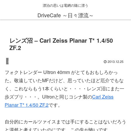
漂泊の思いは電網の隨に漂う
DriveCafe ～日々漂流～
レンズ沼 – Carl Zeiss Planar T* 1.4/50
ZF.2
2013.12.25
カメラ
フォクトレンダー Ultron 40mm がとてもおもしろかっ
た。敬遠していたMFだけど、思っていたほど厄介でもな
く、これならもう1本くらいと・・・・レンズ沼にまた一
歩ズブリ・・・。Ultronと同じコシナ製の
Carl Zeiss
Planar T* 1.4/50 ZF.2
です。
自分的にカールツァイスまでは手にすることはないだろう
と漠然と考えていたのにです。この先が怖いです。