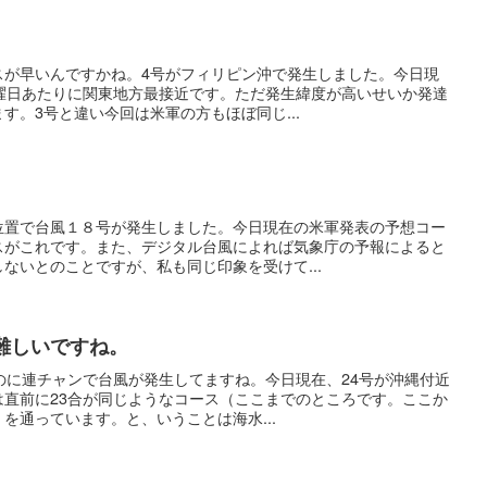
スが早いんですかね。4号がフィリピン沖で発生しました。今日現
土曜日あたりに関東地方最接近です。ただ発生緯度が高いせいか発達
す。3号と違い今回は米軍の方もほぼ同じ...
位置で台風１８号が発生しました。今日現在の米軍発表の予想コー
スがこれです。また、デジタル台風によれば気象庁の予報によると
ないとのことですが、私も同じ印象を受けて...
難しいですね。
のに連チャンで台風が発生してますね。今日現在、24号が沖縄付近
は直前に23合が同じようなコース（ここまでのところです。ここか
を通っています。と、いうことは海水...