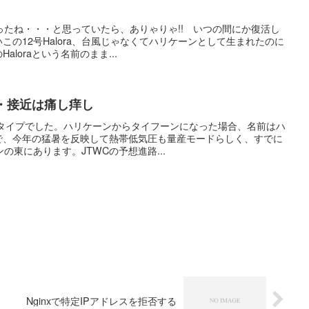
ったね・・・と思っていたら、ありゃりゃ!! いつの間にか復活し
この12号Halora、台風じゃなくてハリケーンとして生まれたのに
loraという名前のまま...
・接近は痛し痒し
境タイプでした。ハリケーンからタイフーンになった場合、名前はハ
で、今年の猛暑を反映して熱帯低気圧も量産モードらしく、すでに
の東にあります。JTWCの予想進路...
Nginxで特定IPアドレスを拒否する