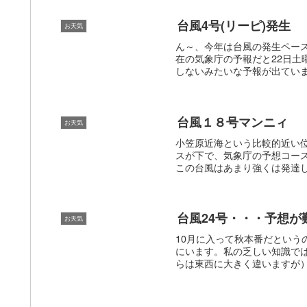
台風4号(リーピ)発生
お天気
ん～、今年は台風の発生ペー
在の気象庁の予報だと22日
しないみたいな予報が出ていま
台風１８号マンニィ
お天気
小笠原近海という比較的近い
スが下で、気象庁の予想コー
この台風はあまり強くは発達し
台風24号・・・予想が
お天気
10月に入って秋本番だという
にいます。私の乏しい知識で
らは東西に大きく違いますが）