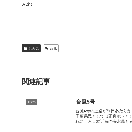
んね。
お天気
台風
関連記事
台風5号
お天気
台風4号の進路が昨日あたり
千葉県民としては正直ホッと
れにしろ日本近海の海水温もま