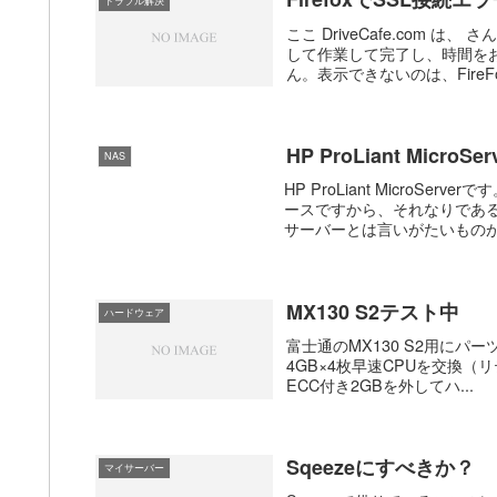
トラブル解決
ここ DriveCafe.com
して作業して完了し、時間を
ん。表示できないのは、FireFo
HP ProLiant MicroSe
NAS
HP ProLiant MicroS
ースですから、それなりであ
サーバーとは言いがたいものがあ
MX130 S2テスト中
ハードウェア
富士通のMX130 S2用にパーツが届
4GB×4枚早速CPUを交換
ECC付き2GBを外してハ...
Sqeezeにすべきか？
マイサーバー