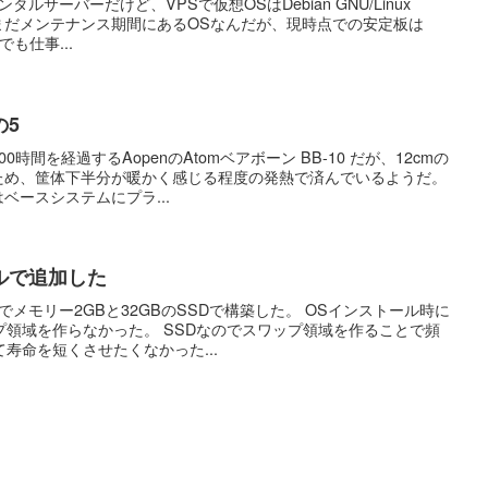
タルサーバーだけど、VPSで仮想OSはDebian GNU/Linux
自体はまだメンテナンス期間にあるOSなんだが、現時点での安定板は
でも仕事...
の5
時間を経過するAopenのAtomベアボーン BB-10 だが、12cmの
ため、筐体下半分が暖かく感じる程度の発熱で済んでいるようだ。
ベースシステムにプラ...
ルで追加した
でメモリー2GBと32GBのSSDで構築した。 OSインストール時に
領域を作らなかった。 SSDなのでスワップ領域を作ることで頻
寿命を短くさせたくなかった...