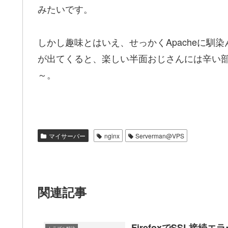
みたいです。
しかし趣味とはいえ、せっかくApacheに馴
が出てくると、楽しい半面おじさんには辛い
～。
マイサーバー
nginx
Serverman@VPS
関連記事
FirefoxでSSL接