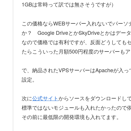
1GBは常時って訳では無さそうですが）
この価格ならWEBサーバー入れないでパーソ
か？ Google DriveとかSkyDrive
なので価格では有利ですが、反面どうしても
たらこういった月額500円程度のサーバーも
で、納品されたVPSサーバーはApacheが
設定。
次に
公式サイト
からソースをダウンロードして
標準ではないモジュールも入れたかったので
その前に最低限の開発環境も入れてます。