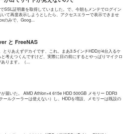
 は、 さんでSSL証明書を取得していました。で、今朝もメンテでログイン
おいて再度表示しようとしたら、アクセスエラーで表示できませ
xのみで、Goog...
rver と FreeNAS
erverです。とりあえずデカイです、これ。まあ3.5インチHDDが4台入るケ
ると考えつくんですけど、実際に目の前にするとやっぱりマイクロ
ります。（...
いた。 AMD Athlon×4 615e HDD 500GB メモリー DDR3
（リテールクーラーは使えない）し、HDDを増設、メモリーは既設の