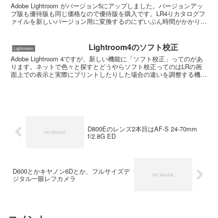
Adobe Lightroom がバージョン5にアップしました。バージョンアッ
プ版も優待版も同じ価格なので優待版を購入です。LR4りカタログフ
ァイルを新しいバージョン用に変換するのにずいぶん時間がかかりま
かね。で、さっそく新しい機能を試して...
Lightroom4のソフト校正
Lightroom
Adobe Lightroom 4ですが、新しい機能に「ソフト校正」ってのがあ
ります。ネットで色々と探すとどうやらソフト校正ってのはLRの画
面上での表示と実際にプリントしたりした場合の違いを調整する機能
のようですね。別にプロだけじゃなくアマ...
D800Eのレンズ2本目はAF-S 24-70mm
f/2.8G ED
D600とかキヤノン6Dとか、フルサイズデ
ジタル一眼レフカメラ