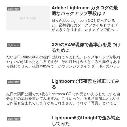
Adobe Lightroom カタログの最
Lightroom
適なバックアップ手段は？
日々Adobe Lightroom CCを使っている
と、必然的にカタログファイルもサイズ
が大きくなります。いまメインで使って
いる1つのカタログは Backup フォルダー
を除いて約31GBあります。元々Lightroon
はカタログフォルダー...
X20のRAW現像で基準点を見つけ
Lightroom
るために
だいぶFujifilmのX20の操作に慣れてきました。レンズキャップが取れ
やすいのが困ったところですが、それ以外は今のところ不満点はあま
り感じません。視野率85%で、かつレンジファインダーゆえのパララ
ックスがあるためファインダーでの構図決定...
Lightroomで桜夜景を補正してみ
Lightroom
る
先日の隅田公園での1枚をLightroom CC で作品といえるものにする自
分なりの流れを書いてみますね。こういった、ある意味加工ともいえ
る作業も含まれてしまうかもしれません。それが「写真」といえるか
の判断は意見が分かれるかもしれませんが、...
Lightroom5のUprightで歪み補正
Lightroom
してみた