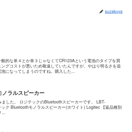
suzakuya
一般的な単４とか単３じゃなくてCR123Aという電池のタイプを買
ニングコストが悪いため敬遠していたんですが、やはり明るさを追
池になってしまうのですね。購入した...
h モノラルスピーカー
た。 ロジテックのBluetoothスピーカーです。 LBT-
ク Bluetoothモノラルスピーカー(ホワイト) Logitec 【返品種別
..