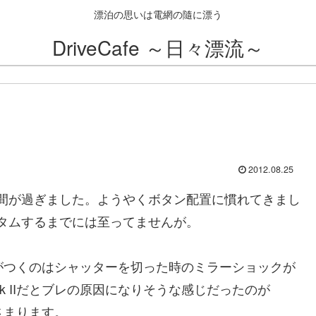
漂泊の思いは電網の隨に漂う
DriveCafe ～日々漂流～
2012.08.25
入後1週間が過ぎました。ようやくボタン配置に慣れてきまし
タムするまでには至ってませんが。
して気がつくのはシャッターを切った時のミラーショックが
rk IIだとブレの原因になりそうな感じだったのが
さまります。