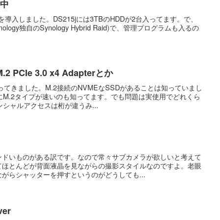
討中
215jを導入しました。DS215jには3TBのHDDが2台入ってます。で、
ology独自のSynology Hybrid Raid)で、管理プログラムも入るの
 PCIe 3.0 x4 Adapterとか
使ってきました。M.2接続のNVMEなSSDがあることは知っていまし
にM.2タイプが速いのも知ってます。でも問題は実使用でどれくら
シャルアクセスは桁が違うみ...
ンドいものがある訳です。なので常々サブカメラが欲しいと考えて
てほとんどが背面液晶を見ながらの撮影スタイルなのですよ。老眼
がらシャッターを押すというのがどうしても...
ver