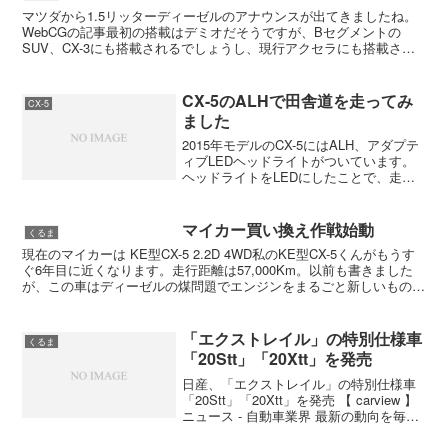
マツダから1.5リッターディーゼルのアナウンスが出てきましたね。
WebCGの記事最初の搭載はデミオだそうですが、Bセグメントの
SUV、CX-3にも搭載されるでしょうし、現行アクセラにも搭載され
るはずですね。諸元を引用■「SKYACTIV-D...
CX-5のALHで田舎道を走ってみ
CX-5
ました
2015年モデルのCX-5にはALH、アダプテ
ィブLEDヘッドライトがついています。
ヘッドライトをLEDにしたことで、走行
状況によって複雑な制御ができるように
なり、ハイビームでありながら、対向車
や先行車は眩しくなく、だけどサイドは
マイカー買い換え作戦始動
くるま
明るくする...
現在のマイカーは KE型CX-5 2.2D 4WD私のKE型CX-5くんがもうす
ぐ6年目に近くなります。走行距離は57,000Km。以前も書きました
が、この車はディーゼルの煤問題でエンジンをまるごと新しいものに
換装してあります。またヘッドラ...
「エクストレイル」の特別仕様車
くるま
「20Stt」「20Xtt」を発売
日産、「エクストレイル」の特別仕様車
「20Stt」「20Xtt」を発売 【 carview 】
ニュース - 自動車業界 最新の動向を毎日
チェック.クリーンディーゼル「20GT」に
は、これまで要望が多かった防水シート