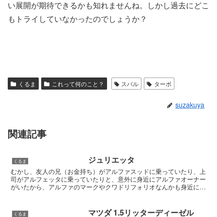
い展開が期待できるかも知れませんね。しかし過去にどこ
もトライしていなかったのでしょうか？
くるま
これって何のこと？
スバル
ターボ
suzakuya
関連記事
ジュリエッタ
くるま
むかし、友人の兄（お金持ち）がアルファスッドに乗っていたり、上
司がアルフェッタに乗っていたりと、意外に身近にアルファオーナー
がいたから、アルファのマークやクワドリフォリオなんかも身近に感
じられていたわけだけど、同時に「なんちゅう故障が多い車...
マツダ 1.5リッターディーゼル
くるま