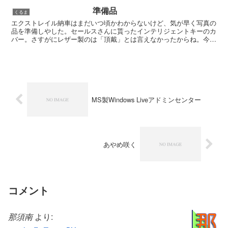
や全席ヒーター付シート（...
準備品
くるま
エクストレイル納車はまだいつ頃かわからないけど、気が早く写真の
品を準備しやした。セールスさんに貰ったインテリジェントキーのカ
バー。さすがにレザー製のは「頂戴」とは言えなかったからね。今の
ゴルフのキーを常に腰のベルトにぶら下げているんだけど、...
MS製Windows Liveアドミンセンター
あやめ咲く
コメント
那須南
より: