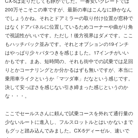
CX-5は走りだしても静かでした。一番安いグレードでは
200万そこそこの車ですが、最新の車はこんなに静かなん
でしょうかね。それとドアミラーの取り付け位置が窓枠で
はなくドアパネルに位置しているためコーナーや曲がり角
で視認性がいいです。ただし！後方視界はダメです。ここ
もハッチバック並みです。それとオプションの19インチ
はやっぱり少々バタつきを感じました。17インチがいい
かもです。まあ、短時間の、それも街中での試乗では足回
りとかコーナリングとか分かるはずも無いですが、本当に
乗用車ライクというか「マツダ車」だなという感じです。
決して安っぽさを感じない引き締まった感じというのか
な・・・。
ここでセールスさんに頼んで試乗コースを外れて通行量の
少ないルートに進入し、フルスロットルとはいかないまで
もグッと踏み込んでみました。CX-5ディーゼル、速いで