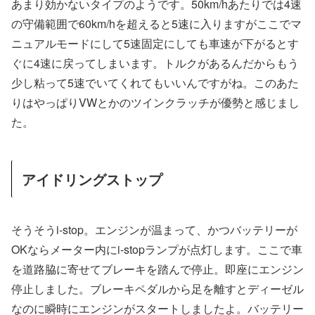
あまり効かないタイプのようです。50km/hあたりでは4速
の守備範囲で60km/hを超えると5速に入りますがここでマ
ニュアルモードにして5速固定にしても車速が下がるとす
ぐに4速に戻ってしまいます。トルクがあるんだからもう
少し粘って5速でいてくれてもいいんですがね。このあた
りはやっぱりVWとかのツインクラッチが優勢と感じまし
た。
アイドリングストップ
そうそうi-stop。エンジンが温まって、かつバッテリーが
OKならメーター内にi-stopランプが点灯します。ここで車
を道路脇に寄せてブレーキを踏んで停止。即座にエンジン
停止しました。ブレーキペダルから足を離すとディーゼル
なのに瞬時にエンジンがスタートしましたよ。バッテリー