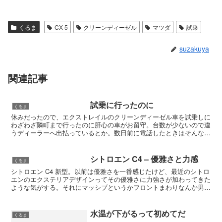
くるま
CX-5
クリーンディーゼル
マツダ
試乗
suzakuya
関連記事
試乗に行ったのに
くるま
休みだったので、エクストレイルのクリーンディーゼル車を試乗しに
わざわざ隣町まで行ったのに肝心の車がお留守。台数が少ないので違
うディーラーへ出払っているとか。数日前に電話したときはそんなこ
とひとことも言わなかったくせに・・・・。せっかく出掛け...
シトロエン C4 – 優雅さと力感
くるま
シトロエン C4 新型。以前は優雅さを一番感じたけど、最近のシトロ
エンのエクステリアデザインってその優雅さに力強さが加わってきた
ような気がする。それにマッシブというかフロントまわりなんか男性
っぽい。まあある意味普通になってしまったって感じる...
水温が下がるって初めてだ
くるま