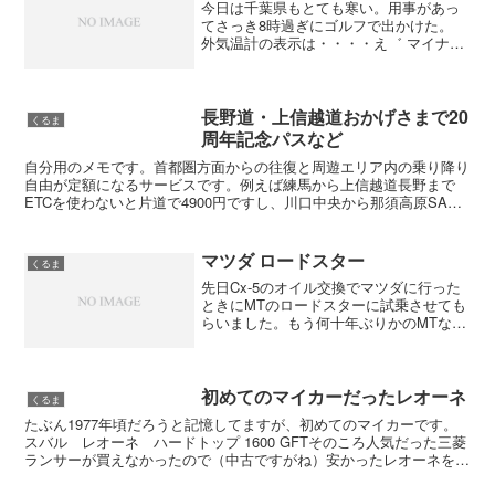
今日は千葉県もとても寒い。用事があっ
てさっき8時過ぎにゴルフで出かけた。
外気温計の表示は・・・・え゛ マイナス
1度、氷点下ぁ ? こりゃ寒いわけだ。 ん
で、このゴルフ、なにしろエンジン回転
が低いのでなかなか水温が上がらない。
3，4キロ走っ...
長野道・上信越道おかげさまで20
くるま
周年記念パスなど
自分用のメモです。首都圏方面からの往復と周遊エリア内の乗り降り
自由が定額になるサービスです。例えば練馬から上信越道長野まで
ETCを使わないと片道で4900円ですし、川口中央から那須高原SAま
でだと片道4550円です。ETC利用で比留間の走行...
マツダ ロードスター
くるま
先日Cx-5のオイル交換でマツダに行った
ときにMTのロードスターに試乗させても
らいました。もう何十年ぶりかのMTなの
で、試乗が終わるまでシフトミスの連続
でした。恥ずかしい限りです。ストロー
クはともかく、思っていたよりゲート間
が狭かったので。...
初めてのマイカーだったレオーネ
くるま
たぶん1977年頃だろうと記憶してますが、初めてのマイカーです。
スバル レオーネ ハードトップ 1600 GFTそのころ人気だった三菱
ランサーが買えなかったので（中古ですがね）安かったレオーネを買
ったんですわ。いちおうツインキャブだし。もち...