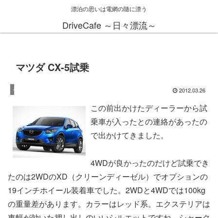
漂泊の思いは電網の隨に漂う
DriveCafe ～日々漂流～
マツダ CX-5試乗
2012.03.26
くるま
この前出かけたディーラーから試
乗車が入ったとの連絡があったの
で出かけてきました。
4WDが良かったのだけど試乗でき
たのは2WDのXD（クリーンディーゼル）でオプションの
19インチホイール装着車でした。2WDと4WDでは100kg
の重量差があります。カラーはレッド系。エクステリアは
車幅が効いた押し出しのいいシルエットですね。シャーク