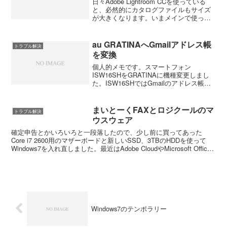
日々Adobe Lightroom CCを使っている
と、必然的にカタログファイルもサイズ
が大きくなります。いまメインで使って
いる1つのカタログは Backup フォルダー
を除いて約31GBあります。元々Lightroon
はカタログフォルダー...
au GRATINAへGmailアドレス帳
トラブル解決
を変換
個人的メモです。スマートフォン
ISW16SHをGRATINAに機種変更しまし
た。ISW16SHではGmailのアドレス帳を
メインに使っていて本体にアドレス登録
はしてませんでした。なのでGRATINAへ
アドレス帳を移行するには？ と、探し
まいとーくFAXとロジクールのマ
トラブル解決
た...
ウスウェア
確定申告とかいろいろと一段落したので、少し前に買ってあった
Core i7 2600用のマザーボードと新しいSSD、3TBのHDDを使って
Windows7を入れ直しました。最近はAdobe CloudやMicrosoft Office
などアク...
Windows7のテンポラリー