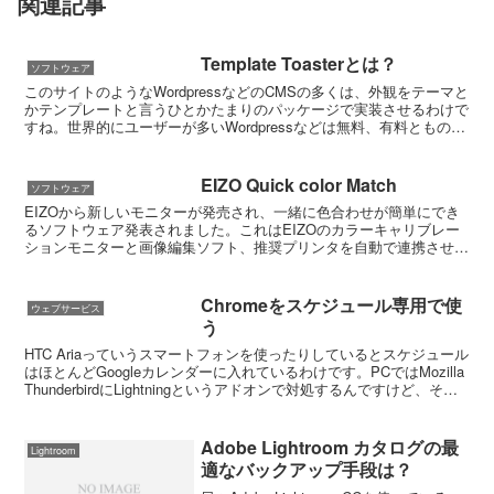
関連記事
Template Toasterとは？
ソフトウェア
このサイトのようなWordpressなどのCMSの多くは、外観をテーマと
かテンプレートと言うひとかたまりのパッケージで実装させるわけで
すね。世界的にユーザーが多いWordpressなどは無料、有料とものす
ごくたくさんのテーマが配布されていま...
EIZO Quick color Match
ソフトウェア
EIZOから新しいモニターが発売され、一緒に色合わせが簡単にでき
るソフトウェア発表されました。これはEIZOのカラーキャリブレー
ションモニターと画像編集ソフト、推奨プリンタを自動で連携させる
ブリッジ的なソフトです。私が使っているモニターは ...
Chromeをスケジュール専用で使
ウェブサービス
う
HTC Ariaっていうスマートフォンを使ったりしているとスケジュール
はほとんどGoogleカレンダーに入れているわけです。PCではMozilla
ThunderbirdにLightningというアドオンで対処するんですけど、それ
であっても...
Adobe Lightroom カタログの最
Lightroom
適なバックアップ手段は？