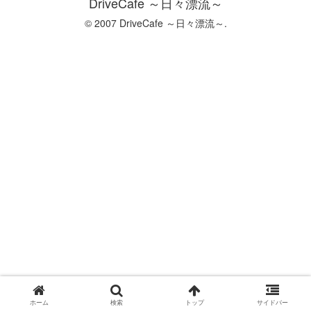
DriveCafe ～日々漂流～
© 2007 DriveCafe ～日々漂流～.
ホーム
検索
トップ
サイドバー