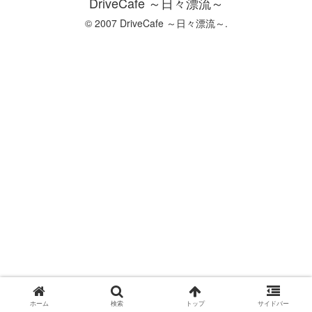
DriveCafe ～日々漂流～
© 2007 DriveCafe ～日々漂流～.
ホーム
検索
トップ
サイドバー