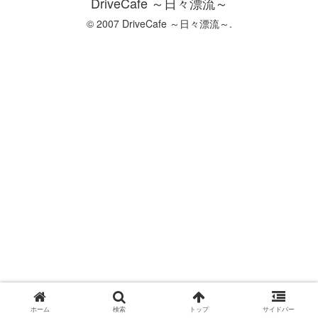
DriveCafe ～日々漂流～
© 2007 DriveCafe ～日々漂流～.
ホーム
検索
トップ
サイドバー