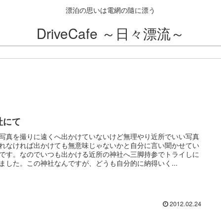
漂泊の思いは電網の隨に漂う
DriveCafe ～日々漂流～
社にて
写真を撮りに遠くへ出かけていないけど無理やり近所でいい写真
れなければ出かけても無意味じゃないかと自分に言い聞かせてい
です。なのでいつも出かける近所の神社へ三脚持参でトライしに
ました。この神社なんですが、どうも自分的に納得いく...
2012.02.24