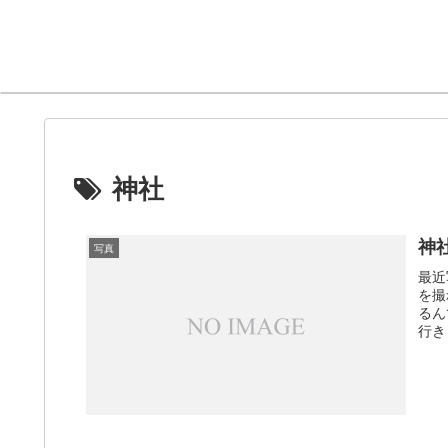
神社
神
写真
最近
を撮
るん
行き