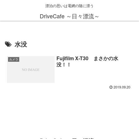
漂泊の思いは電網の隨に漂う
DriveCafe ～日々漂流～
水没
Fujifilm X-T30 まさかの水
カメラ
没！！
2019.09.20