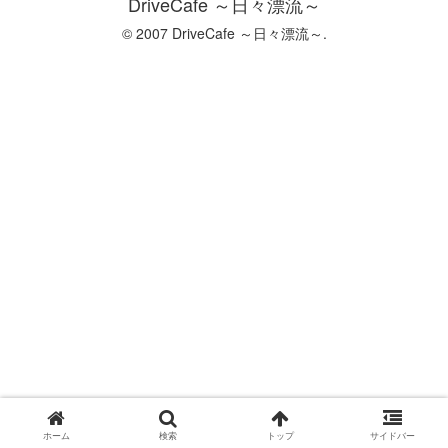
DriveCafe ～日々漂流～
© 2007 DriveCafe ～日々漂流～.
ホーム
検索
トップ
サイドバー