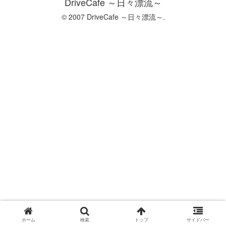
DriveCafe ～日々漂流～
© 2007 DriveCafe ～日々漂流～.
ホーム
検索
トップ
サイドバー