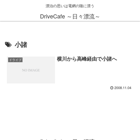
漂泊の思いは電網の隨に漂う
DriveCafe ～日々漂流～
小諸
横川から高峰経由で小諸へ
ドライブ
2008.11.04