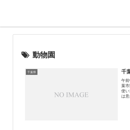
動物園
千
千葉県
午前
葉市
使い
は意