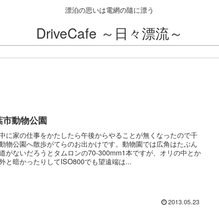
漂泊の思いは電網の隨に漂う
DriveCafe ～日々漂流～
葉市動物公園
中に家の仕事をかたしたら午後からやることが無くなったので千
動物公園へ散歩がてらのお出かけです。動物園では広角はたぶん
道がないだろうとタムロンの70-300mm1本ですが、オリの中とか
外と暗かったりしてISO800でも望遠端は...
2013.05.23