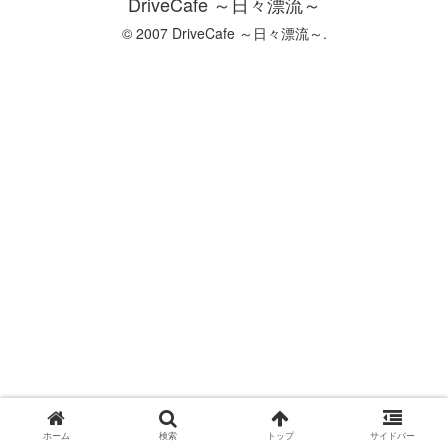
DriveCafe ～日々漂流～
© 2007 DriveCafe ～日々漂流～.
ホーム
検索
トップ
サイドバー