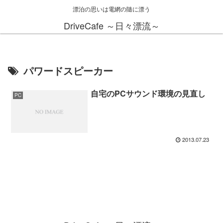
漂泊の思いは電網の隨に漂う
DriveCafe ～日々漂流～
パワードスピーカー
自宅のPCサウンド環境の見直し
PC
2013.07.23