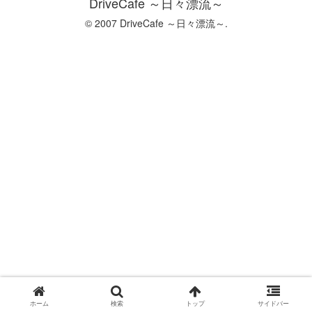
DriveCafe ～日々漂流～
© 2007 DriveCafe ～日々漂流～.
ホーム
検索
トップ
サイドバー