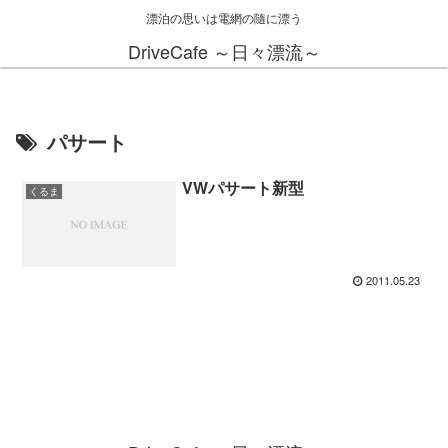
漂泊の思いは電網の隨に漂う
DriveCafe ～日々漂流～
パサート
VWパサート新型
くるま
2011.05.23