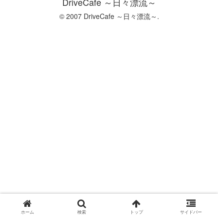
DriveCafe ～日々漂流～
© 2007 DriveCafe ～日々漂流～.
ホーム
検索
トップ
サイドバー