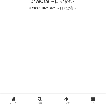
DriveCafe ～日々漂流～
© 2007 DriveCafe ～日々漂流～.
ホーム
検索
トップ
サイドバー