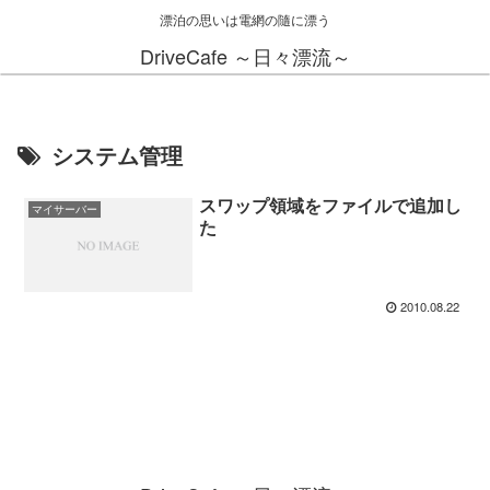
漂泊の思いは電網の隨に漂う
DriveCafe ～日々漂流～
システム管理
スワップ領域をファイルで追加し
マイサーバー
た
2010.08.22