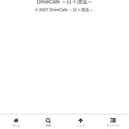
DriveCafe ～日々漂流～
© 2007 DriveCafe ～日々漂流～.
ホーム
検索
トップ
サイドバー